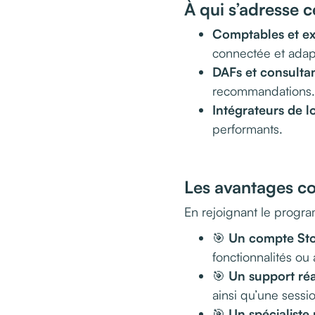
À qui s’adresse
Comptables et e
connectée et adapt
DAFs et consulta
recommandations.
Intégrateurs de lo
performants.
Les avantages co
En rejoignant le progra
🎯
Un compte Sto
fonctionnalités ou
🎯
Un support réac
ainsi qu’une sessi
🎯
Un spécialiste