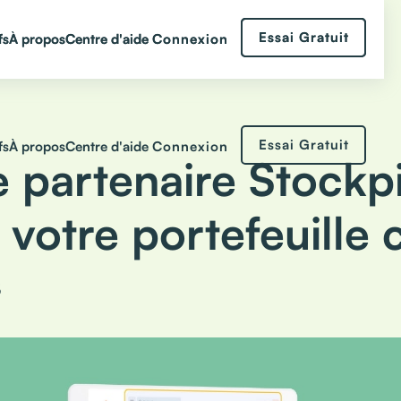
Essai Gratuit
Essai Gratuit
Connexion
Connexion
fs
fs
A propos
À propos
Centre d'aide
Centre d'aide
Essai Gratuit
Connexion
fs
À propos
Centre d'aide
 partenaire Stockpi
 votre portefeuille c
5