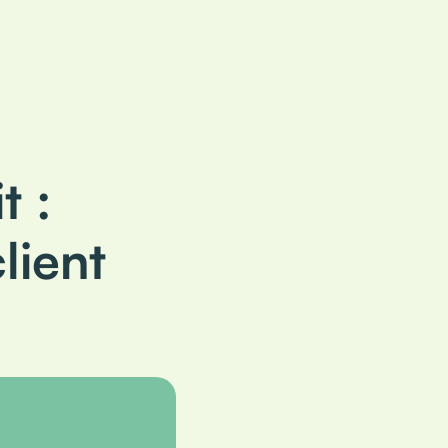
t :
lient