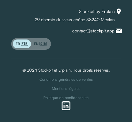
location_on
Stockpit by Erplain
29 chemin du vieux chêne 38240 Meylan
mail
contact@stockpit.app
FR 🇫🇷
EN 🇬🇧
© 2024 Stockpit et Erplain. Tous droits réservés.
Conditions générales de ventes
Mentions légales
Politique de confidentialité